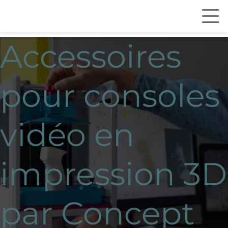
Accessoires
pour consoles
vidéo en
impression 3D
par Concept