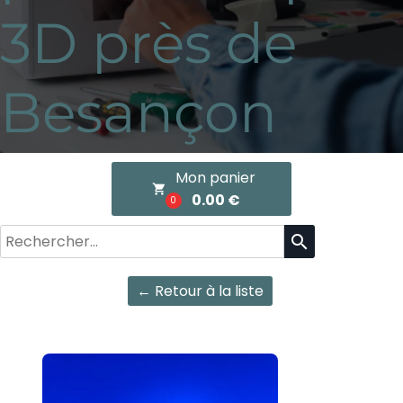
3D près de
Besançon
Mon panier
local_grocery_store
0.00 €
0
search
← Retour à la liste