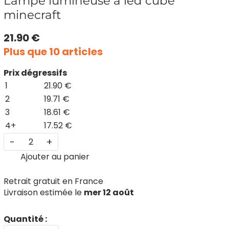
Lampe lumineuse à led cube
minecraft
21.90 €
Plus que 10 articles
Prix dégressifs
1
21.90 €
2
19.71 €
3
18.61 €
4+
17.52 €
-
+
Ajouter au panier
Retrait gratuit en France
Livraison estimée le
mer 12 août
Quantité :