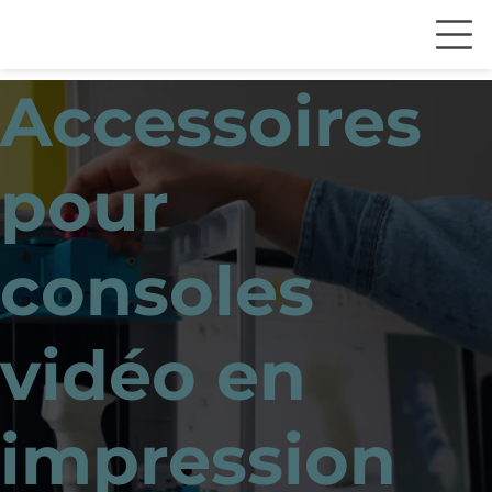
Accessoires
pour
consoles
vidéo en
impression