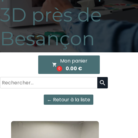
3D près de
Besançon
Mon panier
local_grocery_store
0.00 €
0
search
← Retour à la liste