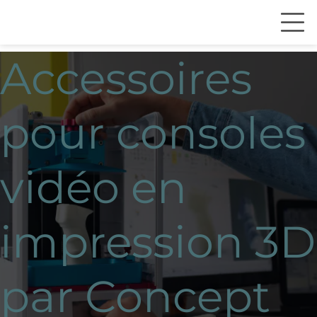
Accessoires
pour consoles
vidéo en
impression 3D
par Concept