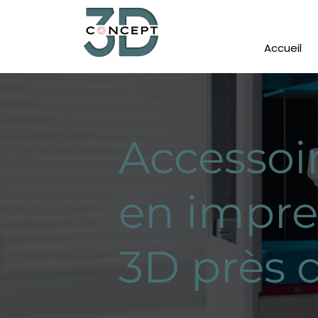
Accueil
Accessoi
en impre
3D près 