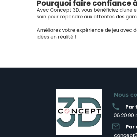
Pourquoi faire confiance 
Avec Concept 3D, vous bénéficiez d'une ex
soin pour répondre aux attentes des game
Améliorez votre expérience de jeu avec 
idées en réalité !
Nous co
local_phone
Par 
06 20 90 
mail_outline
Par 
concept3