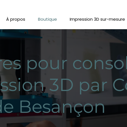
À propos
Boutique
Impression 3D sur-mesure
res pour conso
ssion 3D par 
de Besançon