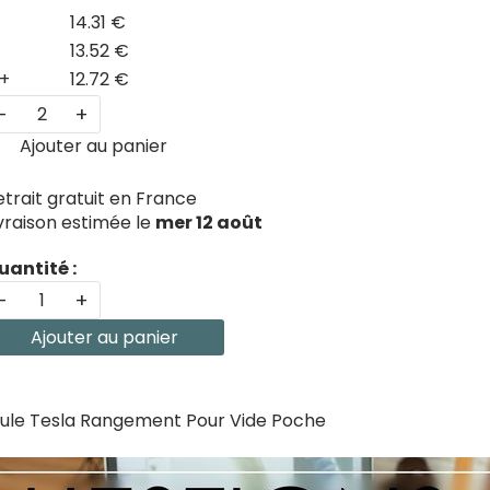
14.31 €
13.52 €
+
12.72 €
-
+
Ajouter au panier
etrait gratuit en France
ivraison estimée le
mer 12 août
uantité :
-
+
Ajouter au panier
ule Tesla Rangement Pour Vide Poche