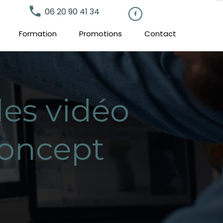
local_phone
06 20 90 41 34

Formation
Promotions
Contact
les vidéo
Concept