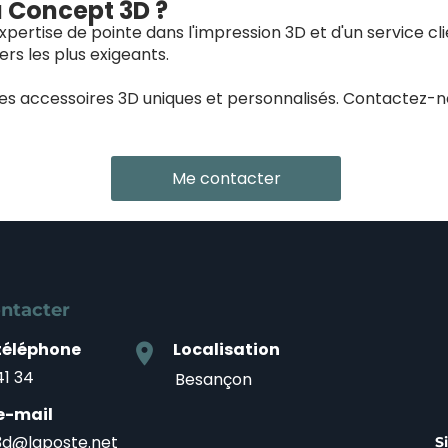
à Concept 3D ?
pertise de pointe dans l'impression 3D et d'un service cl
rs les plus exigeants.
des accessoires 3D uniques et personnalisés. Contactez-
Me contacter
ntacter
téléphone
Localisation
location_on
41 34
Besançon
e-mail
d@laposte.net
S