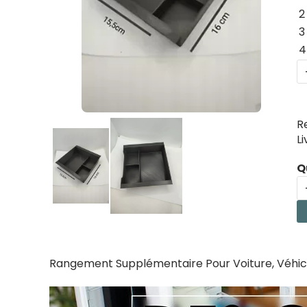
2
3
4
R
L
Q
Rangement Supplémentaire Pour Voiture, Véhic