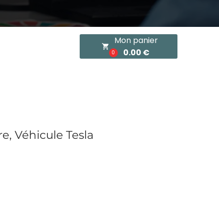
Mon panier
local_grocery_store
0.00 €
0
, Véhicule Tesla