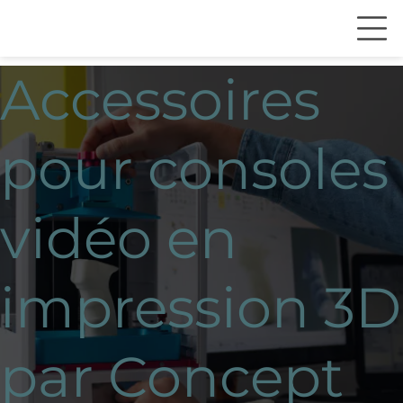
Accessoires
pour consoles
vidéo en
impression 3D
par Concept