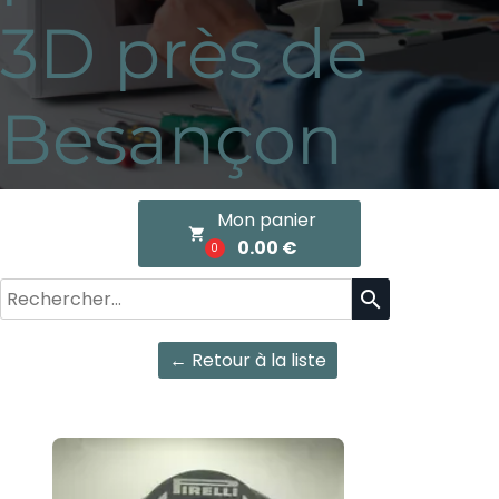
3D près de
Besançon
Mon panier
local_grocery_store
0.00 €
0
search
← Retour à la liste