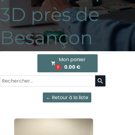
3D près de
Besançon
Mon panier
local_grocery_store
0.00 €
0
search
← Retour à la liste