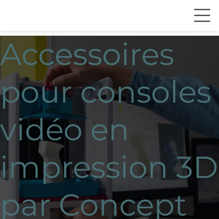
Accessoires
pour consoles
vidéo en
impression 3D
par Concept