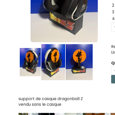
2
3
4
R
L
Q
support de casque dragonball Z
vendu sans le casque