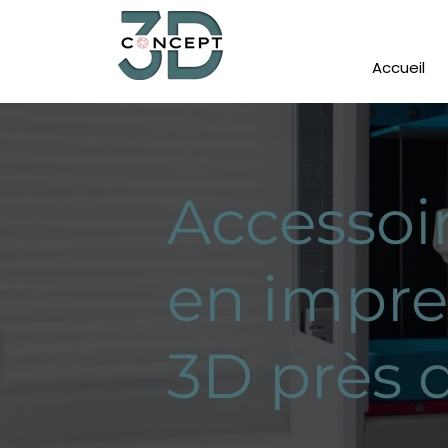
Accueil
Accessoi
en impre
3D près 