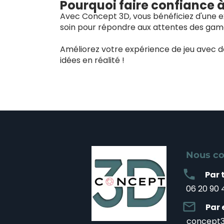
Pourquoi faire confiance 
Avec Concept 3D, vous bénéficiez d'une ex
soin pour répondre aux attentes des game
Améliorez votre expérience de jeu avec 
idées en réalité !
Nous co
local_phone
Par 
06 20 90 
mail_outline
Par 
concept3