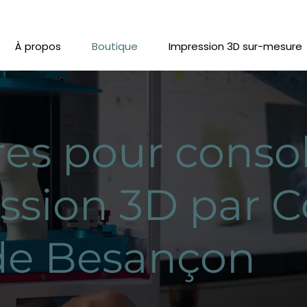
À propos
Boutique
Impression 3D sur-mesure
res pour conso
ssion 3D par 
de Besançon