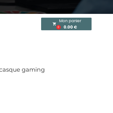
Mon panier
local_grocery_store
0.00 €
0
 casque gaming