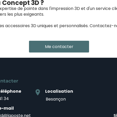
à Concept 3D ?
pertise de pointe dans l'impression 3D et d'un service cl
rs les plus exigeants.
des accessoires 3D uniques et personnalisés. Contactez-
Me contacter
ntacter
téléphone
Localisation
location_on
41 34
Besançon
e-mail
d@laposte.net
S