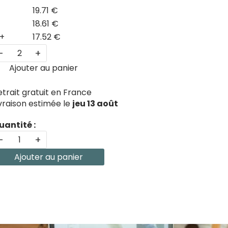
19.71 €
18.61 €
+
17.52 €
-
+
Ajouter au panier
etrait gratuit en France
ivraison estimée le
jeu 13 août
uantité :
-
+
Ajouter au panier