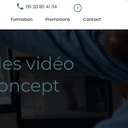
local_phone
06 20 90 41 34

Formation
Promotions
Contact
les vidéo
Concept