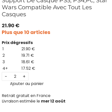
Support De Casque PS5, PS4,Pc, Star
Wars Compatible Avec Tout Les
Casques
21.90 €
Plus que 10 articles
Prix dégressifs
1
21.90 €
2
19.71 €
3
18.61 €
4+
17.52 €
-
+
Ajouter au panier
Retrait gratuit en France
Livraison estimée le
mer 12 août