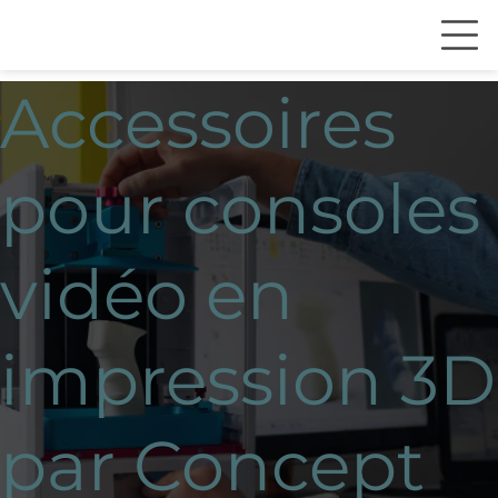
Accessoires
pour consoles
vidéo en
impression 3D
par Concept