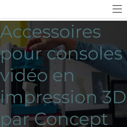
Accessoires
pour consoles
vidéo en
impression 3D
par Concept