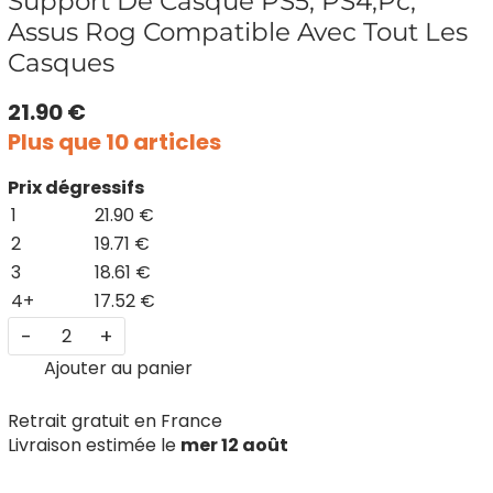
Support De Casque PS5, PS4,Pc,
Assus Rog Compatible Avec Tout Les
Casques
21.90 €
Plus que 10 articles
Prix dégressifs
1
21.90 €
2
19.71 €
3
18.61 €
4+
17.52 €
-
+
Ajouter au panier
Retrait gratuit en France
Livraison estimée le
mer 12 août