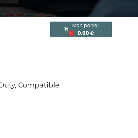
Mon panier
local_grocery_store
0.00 €
0
 Duty, Compatible