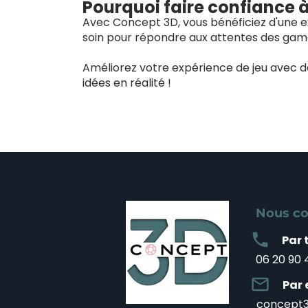
Pourquoi faire confiance 
Avec Concept 3D, vous bénéficiez d'une ex
soin pour répondre aux attentes des game
Améliorez votre expérience de jeu avec 
idées en réalité !
Nous co
local_phone
Par 
06 20 90 
mail_outline
Par 
concept3