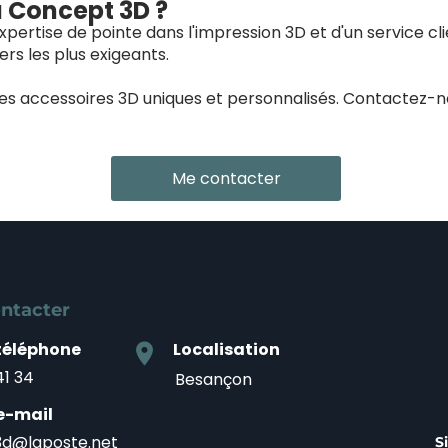
à Concept 3D ?
pertise de pointe dans l'impression 3D et d'un service cl
rs les plus exigeants.
des accessoires 3D uniques et personnalisés. Contactez-
Me contacter
ntacter
téléphone
Localisation
location_on
41 34
Besançon
e-mail
d@laposte.net
S