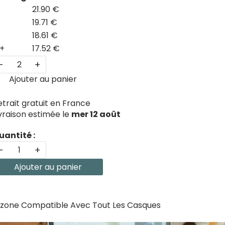
21.90 €
19.71 €
18.61 €
+
17.52 €
-
+
Ajouter au panier
etrait gratuit en France
ivraison estimée le
mer 12 août
uantité :
-
+
Ajouter au panier
arzone Compatible Avec Tout Les Casques