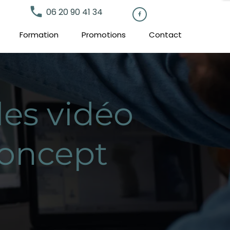
local_phone
06 20 90 41 34

Formation
Promotions
Contact
les vidéo
Concept