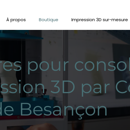
À propos
Boutique
Impression 3D sur-mesure
res pour conso
ssion 3D par 
de Besançon