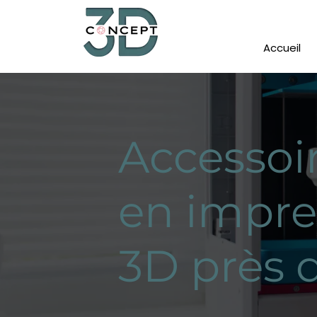
Accueil
Accessoi
en impre
3D près 