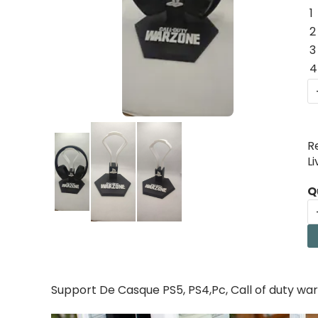
1
2
3
4
R
L
Q
Support De Casque PS5, PS4,Pc, Call of duty w