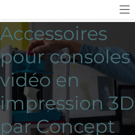
Accessoires
pour consoles
vidéo en
impression 3D
par Concept