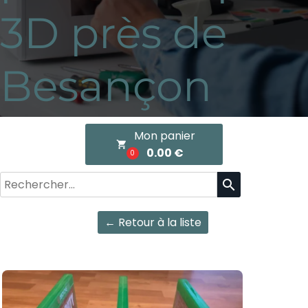
3D près de
Besançon
Mon panier
local_grocery_store
0.00 €
0
search
← Retour à la liste