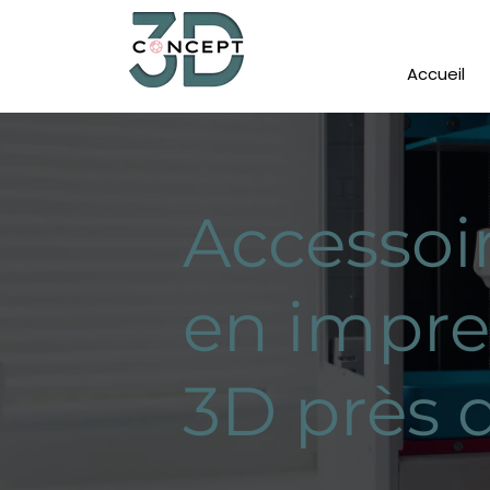
Accueil
Accessoi
en impre
3D près 