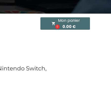
Mon panier
local_grocery_store
0.00 €
0
Nintendo Switch,