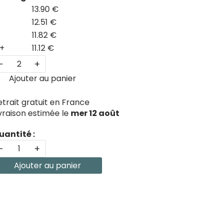
13.90 €
12.51 €
11.82 €
+
11.12 €
-
+
Ajouter au panier
etrait gratuit en France
ivraison estimée le
mer 12 août
uantité :
-
+
Ajouter au panier