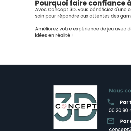
Pourquoi faire confiance 
Avec Concept 3D, vous bénéficiez d'une ex
soin pour répondre aux attentes des game
Améliorez votre expérience de jeu avec 
idées en réalité !
Nous co
local_phone
Par 
06 20 90 
mail_outline
Par 
concept3