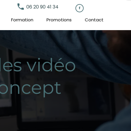
local_phone
06 20 90 41 34

Formation
Promotions
Contact
les vidéo
Concept