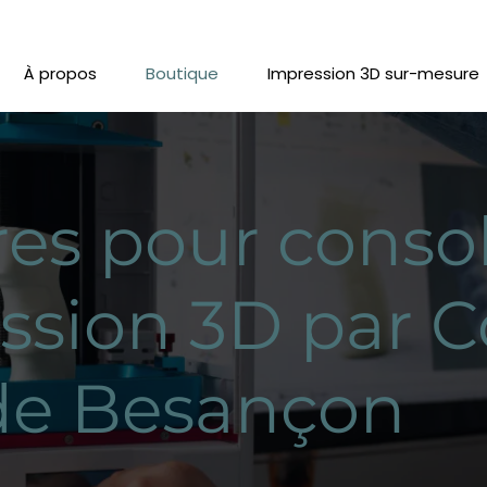
À propos
Boutique
Impression 3D sur-mesure
res pour conso
ssion 3D par 
de Besançon