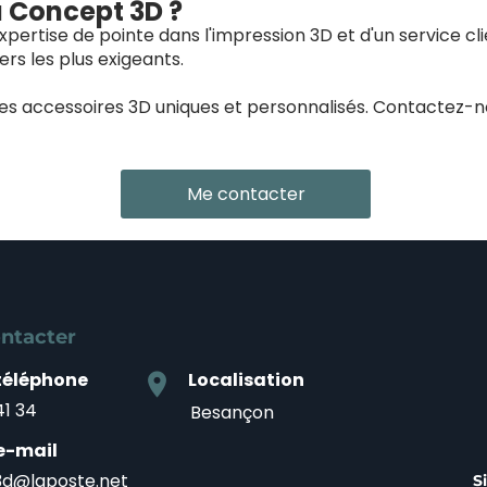
à Concept 3D ?
pertise de pointe dans l'impression 3D et d'un service cl
rs les plus exigeants.
des accessoires 3D uniques et personnalisés. Contactez-
Me contacter
ntacter
téléphone
Localisation
location_on
41 34
Besançon
e-mail
d@laposte.net
S