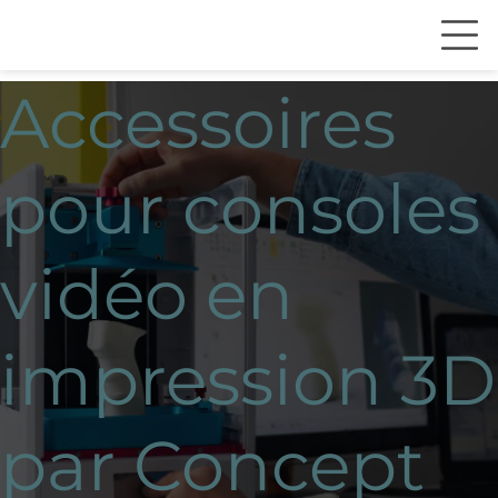
Accessoires
pour consoles
vidéo en
impression 3D
par Concept