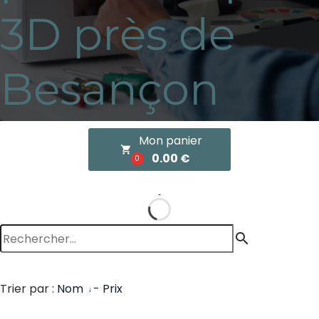
3D près de
Besançon
Mon panier
local_grocery_store
0.00 €
0
search
Trier par :
Nom
-
Prix