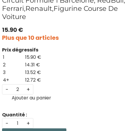
Circuit Formule 1 Barcelone, RedBull,
Ferrari,Renault,Figurine Course De
Voiture
15.90 €
Plus que 10 articles
Prix dégressifs
1
15.90 €
2
14.31 €
3
13.52 €
4+
12.72 €
-
+
Ajouter au panier
Quantité :
-
+