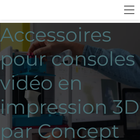
Accessoires
pour consoles
vidéo en
impression 3D
par Concept