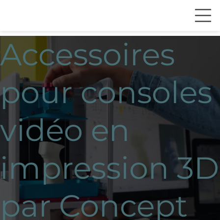
Accessoires
pour consoles
vidéo en
impression 3D
par Concept