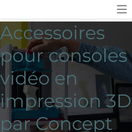
Accessoires
pour consoles
vidéo en
impression 3D
par Concept