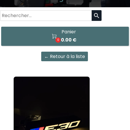
search
Panier

0.00 €
0
← Retour à la liste