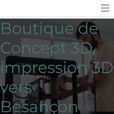
Boutique de
Concept 3D,
impression 3D
vers
Besançon