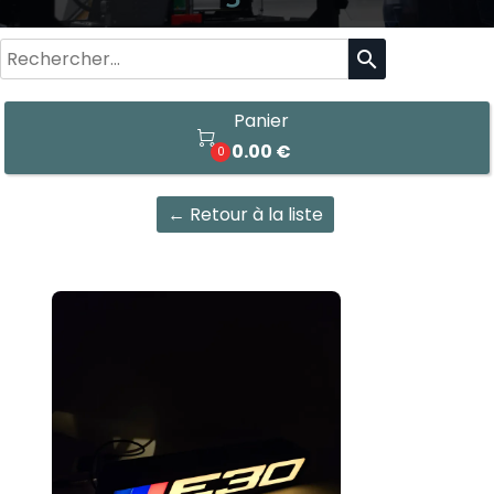
search
Panier

0.00 €
0
← Retour à la liste