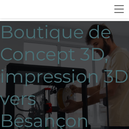
Boutique de
Concept 3D,
impression 3D
vers
Besançon