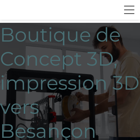
Boutique de
Concept 3D,
impression 3D
vers
Besançon