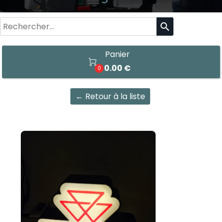
search
Panier

0.00 €
0
← Retour à la liste