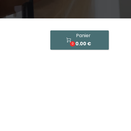
Panier

0.00 €
0