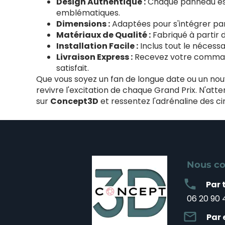
Design Authentique :
Chaque panneau est m
emblématiques.
Dimensions :
Adaptées pour s'intégrer par
Matériaux de Qualité :
Fabriqué à partir 
Installation Facile :
Inclus tout le nécess
Livraison Express :
Recevez votre commande
satisfait.
Que vous soyez un fan de longue date ou un nouve
revivre l'excitation de chaque Grand Prix. N'a
sur
Concept3D
et ressentez l'adrénaline des ci
Nous co
local_phone
Par 
06 20 90 
mail_outline
Par 