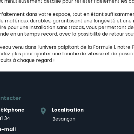
inutieusement détaillé pour refléter fidèlement les cara
faitement dans votre espace, tout en étant suffisamment
de matériaux durables, garantissant une longévité et une
aire pour une installation sans tracas, vous permettant d
 en un temps record, avec la possibilité de retour sous 
au venu dans l'univers palpitant de la Formule 1, notre P
ttendez plus pour ajouter une touche de vitesse et de pa
rcuits à chaque regard !
ntacter
téléphone
Localisation
location_on
41 34
Besançon
e-mail