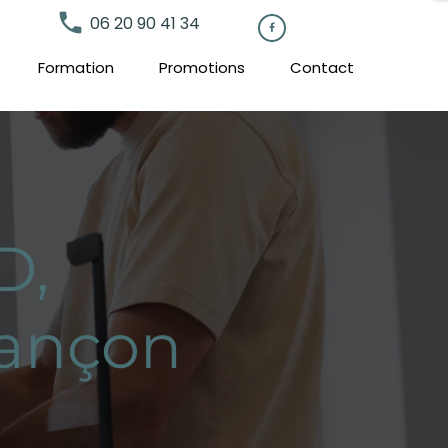
local_phone
06 20 90 41 34

Formation
Promotions
Contact
D,
sançon