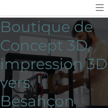
Boutique de
Concept 3D,
impression 3D
vers
Besançon