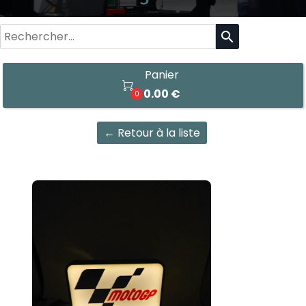
search
Panier

0.00 €
0
← Retour à la liste