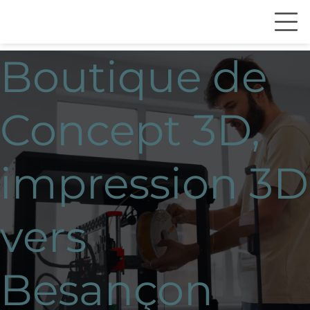
Boutique de
Concept 3D,
impression 3D
vers
Besançon