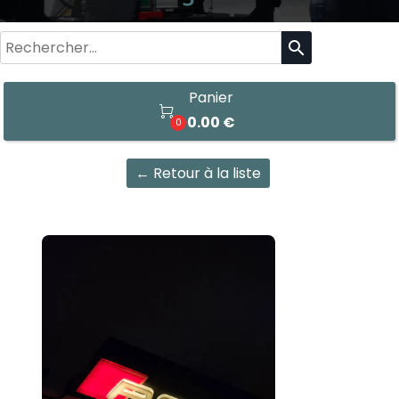
search
Panier

0.00 €
0
← Retour à la liste