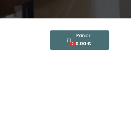
Panier

0.00 €
0