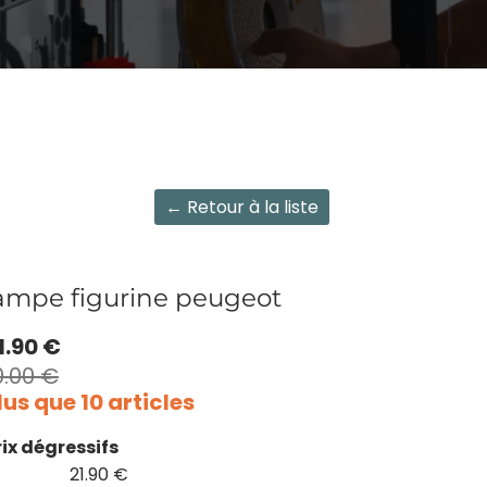
← Retour à la liste
ampe figurine peugeot
1.90 €
0.00 €
lus que 10 articles
rix dégressifs
21.90 €