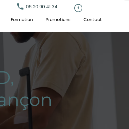
local_phone
06 20 90 41 34

Formation
Promotions
Contact
D,
sançon