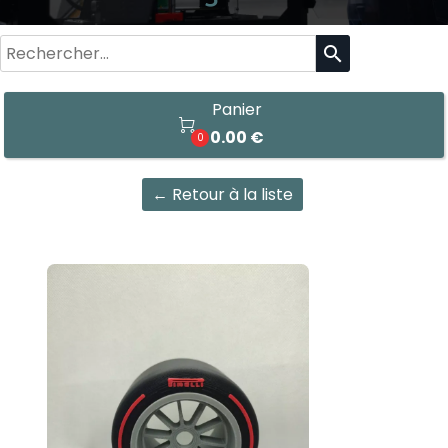
search
Panier

0.00 €
0
← Retour à la liste