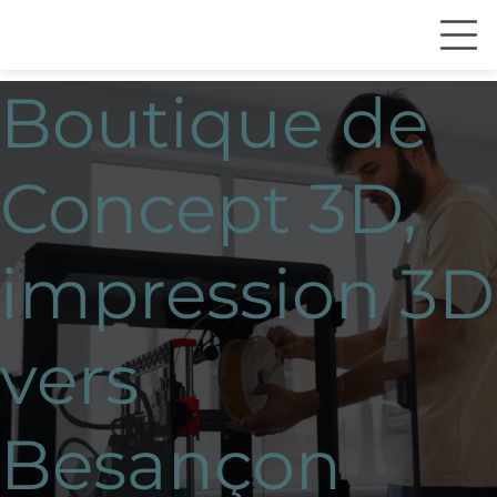
Boutique de
Concept 3D,
impression 3D
vers
Besançon