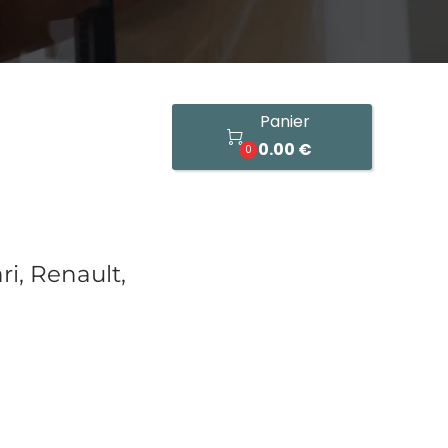
Panier

0.00 €
0
ri, Renault,