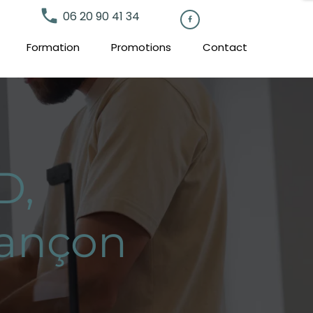
local_phone
06 20 90 41 34

Formation
Promotions
Contact
D,
sançon