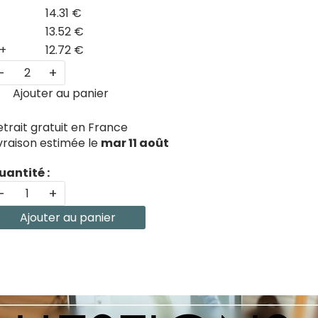
14.31 €
13.52 €
+
12.72 €
-
+
Ajouter au panier
etrait gratuit en France
ivraison estimée le
mar 11 août
uantité :
-
+
Ajouter au panier