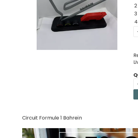
2
3
4
R
L
Q
Circuit Formule 1 Bahreïn