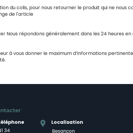
ion du colis, pour nous retourner le produit qui ne nous 
e de l'article
acter Nous répondons généralement dans les 24 heures en
nneur à vous donner le maximum d’informations pertinente
té.
ntacter
téléphone
Localisation
location_on
41 34
Besançon