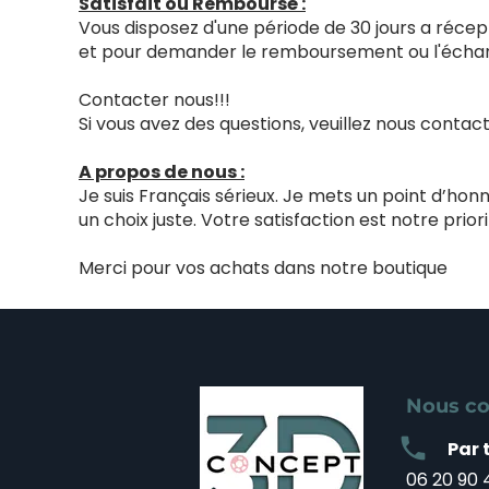
Satisfait ou Remboursé :
Vous disposez d'une période de 30 jours a récept
et pour demander le remboursement ou l'échang
Contacter nous!!!
Si vous avez des questions, veuillez nous cont
A propos de nous :
Je suis Français sérieux. Je mets un point d’ho
un choix juste. Votre satisfaction est notre priori
Merci pour vos achats dans notre boutique
Nous co
local_phone
Par 
06 20 90 