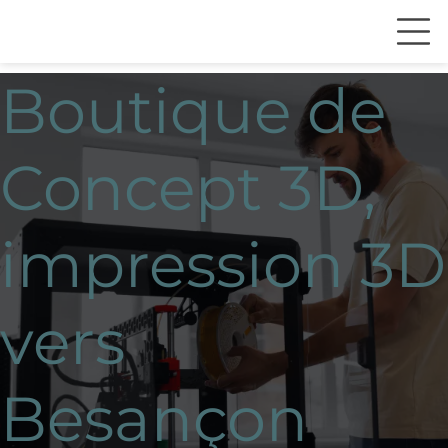
Boutique de
Concept 3D,
impression 3D
vers
Besançon