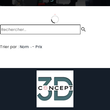
search
Trier par :
Nom
-
Prix