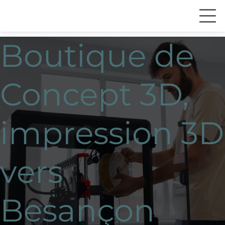
Boutique de
Concept 3D,
impression 3D
vers
Besançon