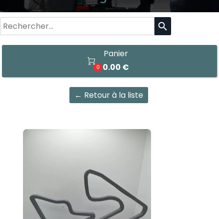
search
Panier

0.00 €
0
← Retour à la liste