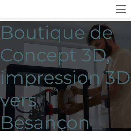
Boutique de
Concept 3D,
impression 3D
vers
Besançon