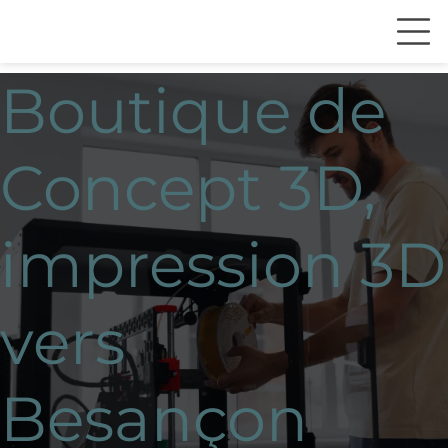
Boutique de
Concept 3D,
impression 3D
vers
Besançon