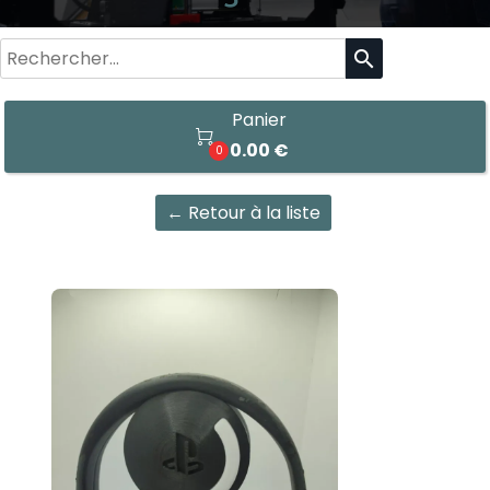
search
Panier

0.00 €
0
← Retour à la liste