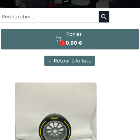
search
Panier

0.00 €
0
← Retour à la liste