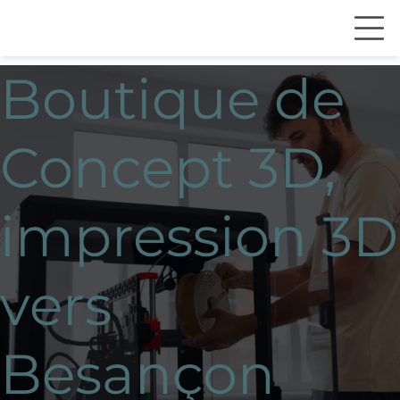
Boutique de
Concept 3D,
impression 3D
vers
Besançon