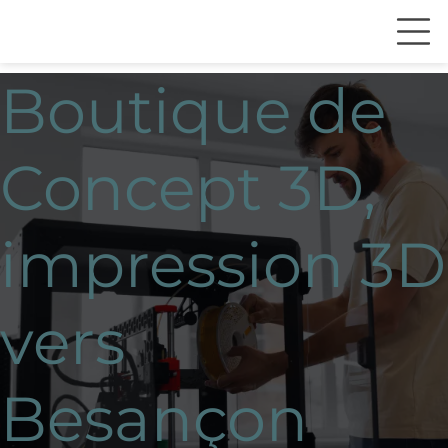
Boutique de
Concept 3D,
impression 3D
vers
Besançon