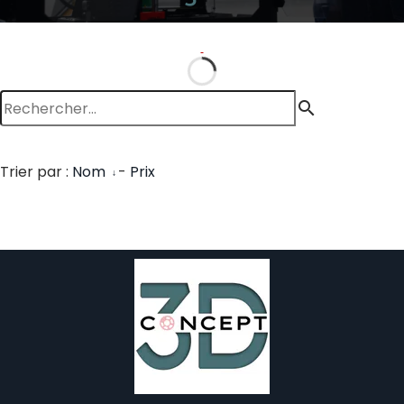
search
Trier par :
Nom
-
Prix