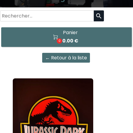
search
Panier

0.00 €
0
← Retour à la liste