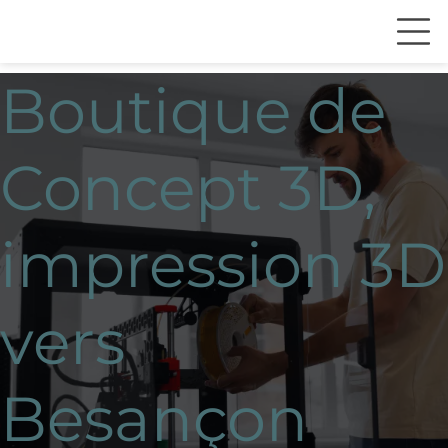
Boutique de
Concept 3D,
impression 3D
vers
Besançon