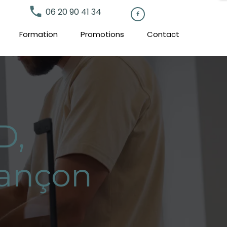
local_phone
06 20 90 41 34

Formation
Promotions
Contact
D,
sançon