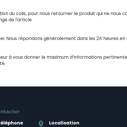
ion du colis, pour nous retourner le produit qui ne nous 
e de l'article
acter Nous répondons généralement dans les 24 heures en
nneur à vous donner le maximum d’informations pertinente
té.
ntacter
téléphone
Localisation
location_on