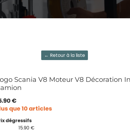
← Retour à la liste
ogo Scania V8 Moteur V8 Décoration In
amion
5.90 €
lus que 10 articles
rix dégressifs
15.90 €