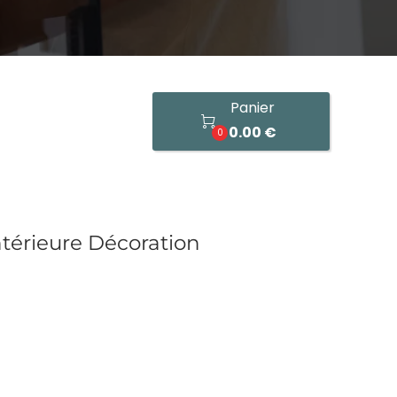
Panier

0.00 €
0
térieure Décoration