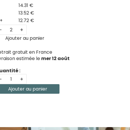
14.31 €
13.52 €
+
12.72 €
-
+
Ajouter au panier
etrait gratuit en France
ivraison estimée le
mer 12 août
uantité :
-
+
Ajouter au panier