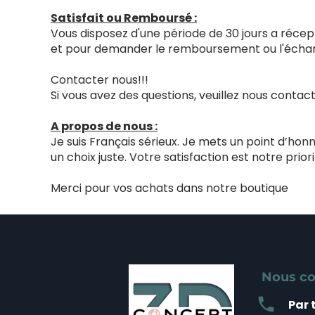
Satisfait ou Remboursé :
Vous disposez d'une période de 30 jours a récept
et pour demander le remboursement ou l'échang
Contacter nous!!!
Si vous avez des questions, veuillez nous cont
A propos de nous :
Je suis Français sérieux. Je mets un point d’ho
un choix juste. Votre satisfaction est notre priori
Merci pour vos achats dans notre boutique
Nous co
local_phone
Par 