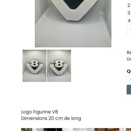
2
3
4
R
L
Q
Logo Figurine V8
Dimensions 20 cm de long