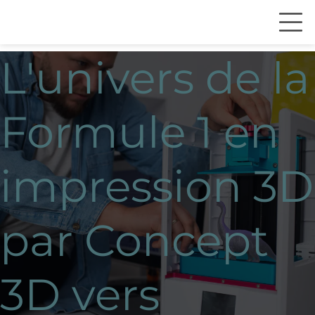
L'univers de la
Formule 1 en
impression 3D
par Concept
3D vers