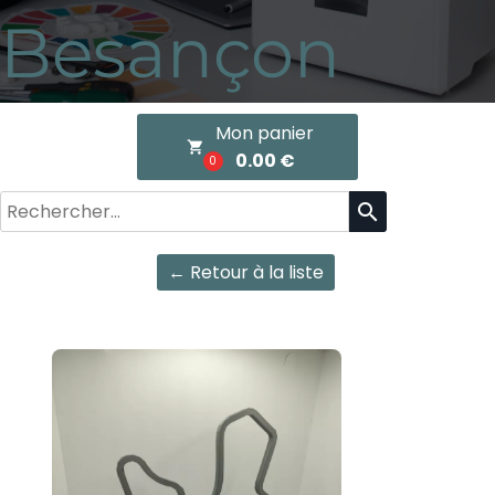
Besançon
Mon panier
local_grocery_store
0.00 €
0
search
← Retour à la liste