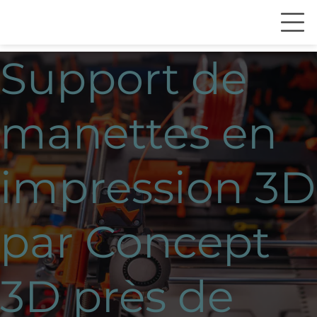
Support de
manettes en
impression 3D
par Concept
3D près de