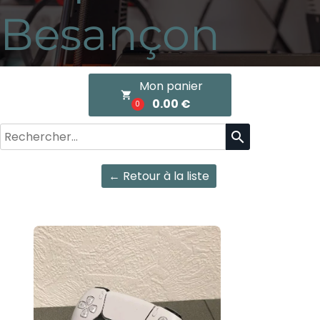
Besançon
Mon panier
local_grocery_store
0.00 €
0
search
← Retour à la liste