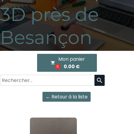
3D près de
Besançon
Mon panier
local_grocery_store
0.00 €
0
search
← Retour à la liste