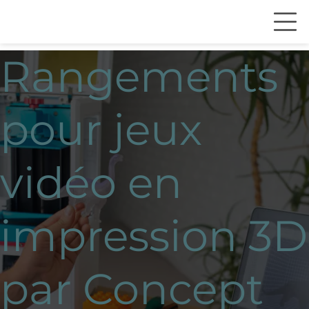
Rangements
pour jeux
vidéo en
impression 3D
par Concept