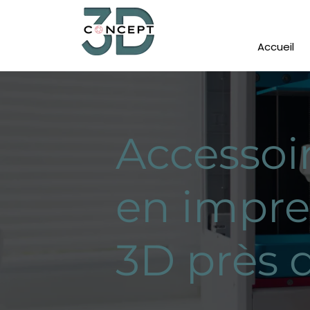
Accueil
Accessoi
en impre
3D près 