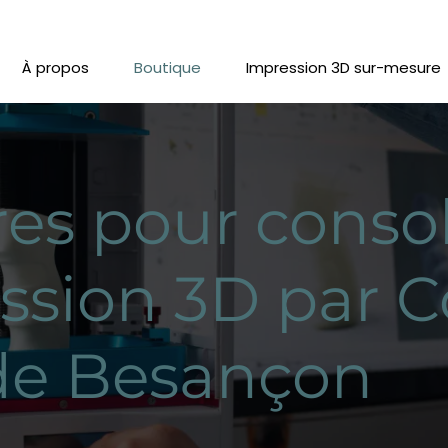
À propos
Boutique
Impression 3D sur-mesure
res pour conso
ssion 3D par 
de Besançon