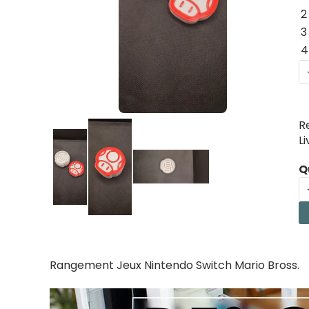
2
3
4
R
L
Q
Rangement Jeux Nintendo Switch Mario Bross.