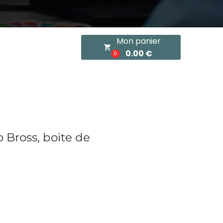
Mon panier
local_grocery_store
0.00 €
0
Bross, boite de