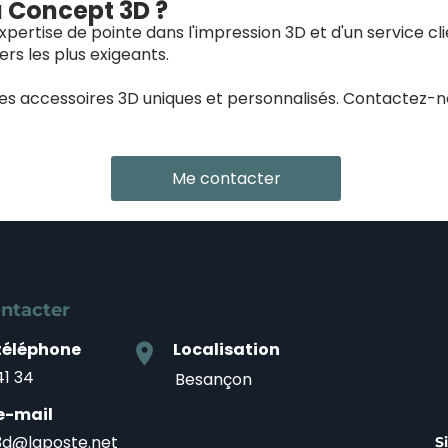
à Concept 3D ?
pertise de pointe dans l'impression 3D et d'un service cl
rs les plus exigeants.
des accessoires 3D uniques et personnalisés. Contactez-
Me contacter
ntacter
téléphone
Localisation
location_on
41 34
Besançon
e-mail
d@laposte.net
S