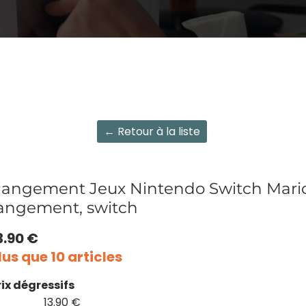
← Retour à la liste
angement Jeux Nintendo Switch Mario 
angement, switch
3.90 €
lus que 10 articles
rix dégressifs
13.90 €