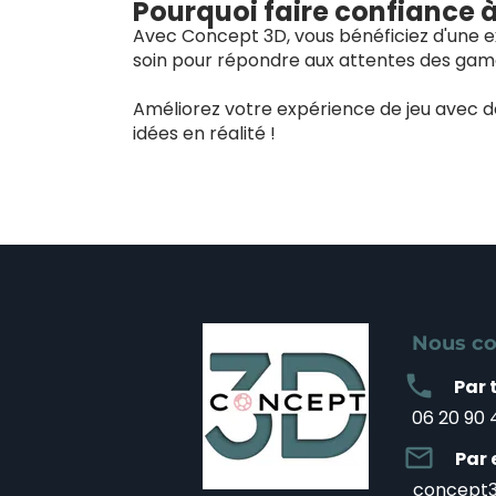
Pourquoi faire confiance 
Avec Concept 3D, vous bénéficiez d'une ex
soin pour répondre aux attentes des game
Améliorez votre expérience de jeu avec 
idées en réalité !
Nous co
local_phone
Par 
06 20 90 
mail_outline
Par 
concept3