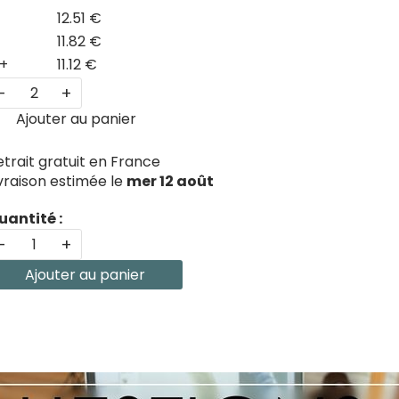
12.51 €
11.82 €
+
11.12 €
-
+
Ajouter au panier
etrait gratuit en France
ivraison estimée le
mer 12 août
uantité :
-
+
Ajouter au panier