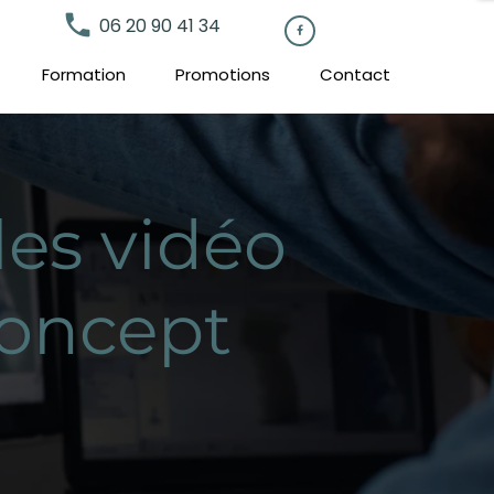
local_phone
06 20 90 41 34

Formation
Promotions
Contact
les vidéo
Concept