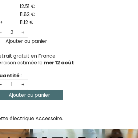
12.51 €
11.82 €
+
11.12 €
-
+
Ajouter au panier
etrait gratuit en France
ivraison estimée le
mer 12 août
uantité :
-
+
Ajouter au panier
tte électrique Accessoire.