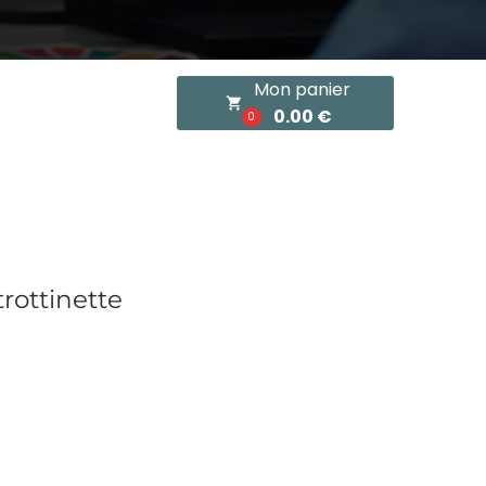
Mon panier
local_grocery_store
0.00 €
0
rottinette