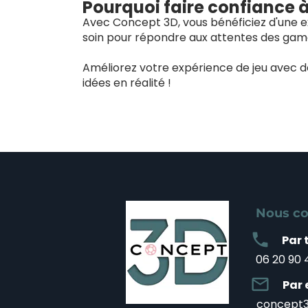
Pourquoi faire confiance 
Avec Concept 3D, vous bénéficiez d'une ex
soin pour répondre aux attentes des game
Améliorez votre expérience de jeu avec 
idées en réalité !
Nous co
local_phone
Par 
06 20 90 
mail_outline
Par 
concept3