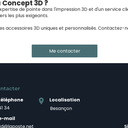
à Concept 3D ?
pertise de pointe dans l'impression 3D et d'un service cl
rs les plus exigeants.
des accessoires 3D uniques et personnalisés. Contactez-
Me contacter
ntacter
téléphone
Localisation
location_on
41 34
Besançon
e-mail
d@laposte.net
S