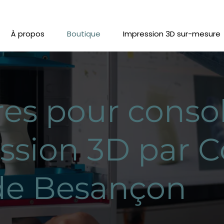
À propos
Boutique
Impression 3D sur-mesure
res pour conso
ssion 3D par 
de Besançon