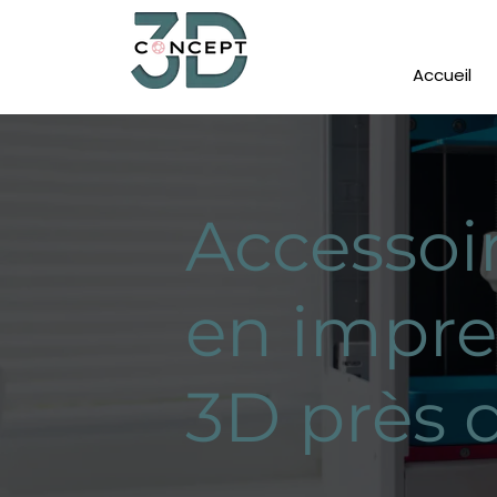
Accueil
Accessoi
en impre
3D près 