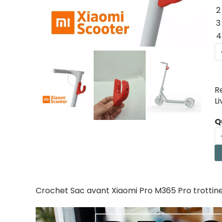
2
3
4
R
L
Q
Crochet Sac avant Xiaomi Pro M365 Pro trottine