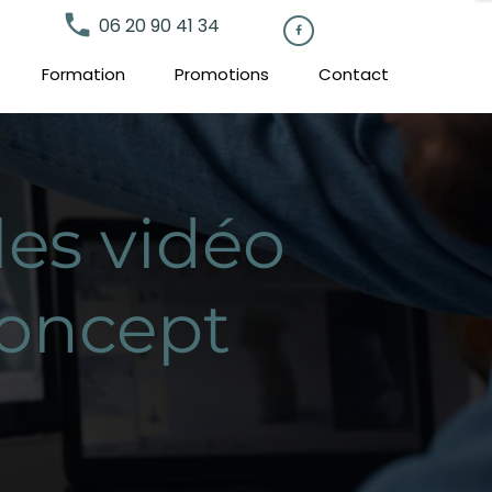
local_phone
06 20 90 41 34

Formation
Promotions
Contact
les vidéo
Concept