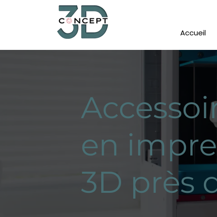
Accueil
Accessoi
en impre
3D près 