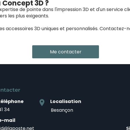
à Concept 3D ?
pertise de pointe dans l'impression 3D et d'un service cl
rs les plus exigeants.
des accessoires 3D uniques et personnalisés. Contactez-
Me contacter
ntacter
téléphone
Localisation
location_on
41 34
Besançon
e-mail
d@laposte.net
S