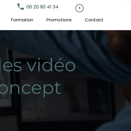
local_phone
06 20 90 41 34

Formation
Promotions
Contact
les vidéo
Concept