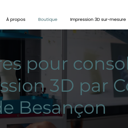
À propos
Boutique
Impression 3D sur-mesure
res pour conso
ssion 3D par 
de Besançon