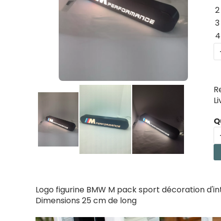
2
3
4
R
L
Q
Logo figurine BMW M pack sport décoration d'int
Dimensions 25 cm de long