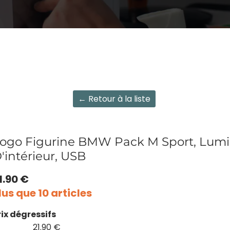
← Retour à la liste
ogo Figurine BMW Pack M Sport, Lumiè
'intérieur, USB
1.90 €
lus que 10 articles
rix dégressifs
21.90 €