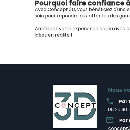
Pourquoi faire confiance 
Avec Concept 3D, vous bénéficiez d'une ex
soin pour répondre aux attentes des game
Améliorez votre expérience de jeu avec 
idées en réalité !
Nous co
local_phone
Par 
06 20 90 
mail_outline
Par 
concept3