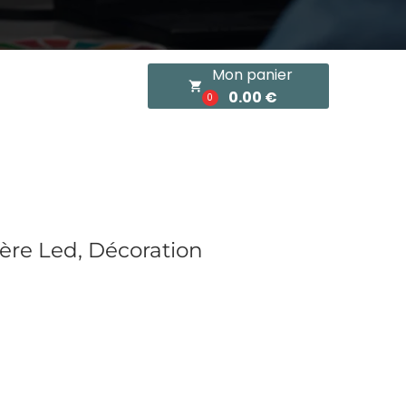
Mon panier
local_grocery_store
0.00 €
0
re Led, Décoration