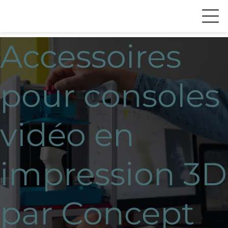
Accessoires
pour consoles
vidéo en
impression 3D
par Concept