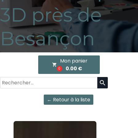
3D près de
Besançon
Mon panier
local_grocery_store
0.00 €
0
search
← Retour à la liste