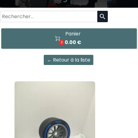
search
Panier

0.00 €
0
← Retour à la liste