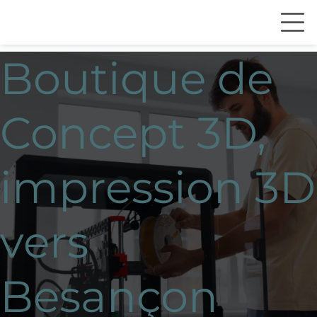
Boutique de
Concept 3D,
impression 3D
vers
Besançon