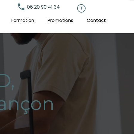
local_phone
06 20 90 41 34

Formation
Promotions
Contact
D,
sançon