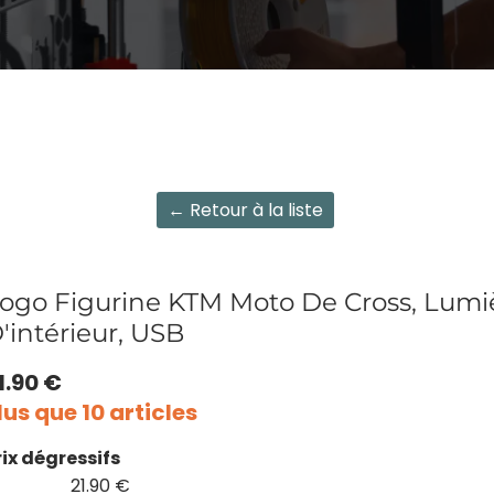
← Retour à la liste
ogo Figurine KTM Moto De Cross, Lumi
'intérieur, USB
1.90 €
lus que 10 articles
rix dégressifs
21.90 €