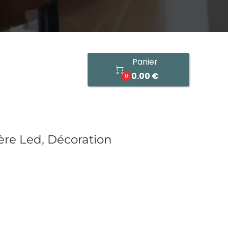
Panier

0.00 €
0
ère Led, Décoration