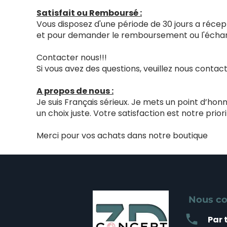
Satisfait ou Remboursé :
Vous disposez d'une période de 30 jours a récept
et pour demander le remboursement ou l'échang
Contacter nous!!!
Si vous avez des questions, veuillez nous cont
A propos de nous :
Je suis Français sérieux. Je mets un point d’ho
un choix juste. Votre satisfaction est notre priori
Merci pour vos achats dans notre boutique
Nous co
local_phone
Par 