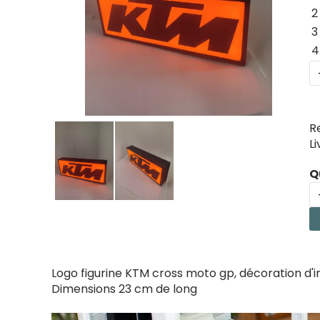
2
3
4
R
L
Q
Logo figurine KTM cross moto gp, décoration d'i
Dimensions 23 cm de long