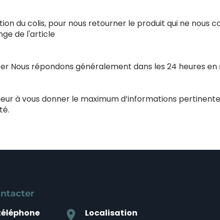
ion du colis, pour nous retourner le produit qui ne nous 
e de l'article
acter Nous répondons généralement dans les 24 heures en
nneur à vous donner le maximum d’informations pertinente
té.
ntacter
téléphone
Localisation
location_on