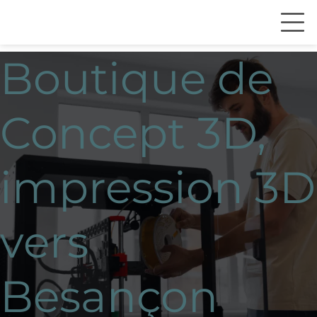
Boutique de
Concept 3D,
impression 3D
vers
Besançon