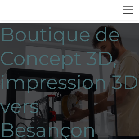
Boutique de
Concept 3D,
impression 3D
vers
Besançon