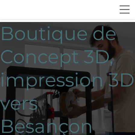
Boutique de
Concept 3D,
impression 3D
vers
Besançon