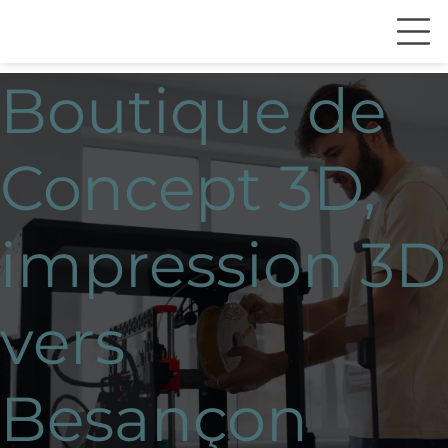
Boutique de
Concept 3D,
impression 3D
vers
Besançon