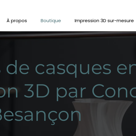
À propos
Boutique
Impression 3D sur-mesure
 de casques e
on 3D par Con
Besançon