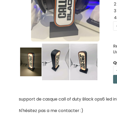
2
3
4
R
L
Q
support de casque call of duty Black ops6 led
N'hésitez pas a me contacter :)