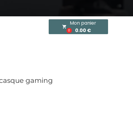
Mon panier
local_grocery_store
0.00 €
0
 casque gaming