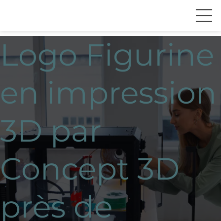
Logo Figurine
en impression
3D par
Concept 3D
près de