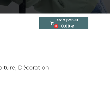
Mon panier
local_grocery_store
0.00 €
0
oiture, Décoration