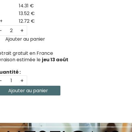
14.31 €
13.52 €
+
12.72 €
-
+
Ajouter au panier
etrait gratuit en France
ivraison estimée le
jeu 13 août
uantité :
-
+
Ajouter au panier