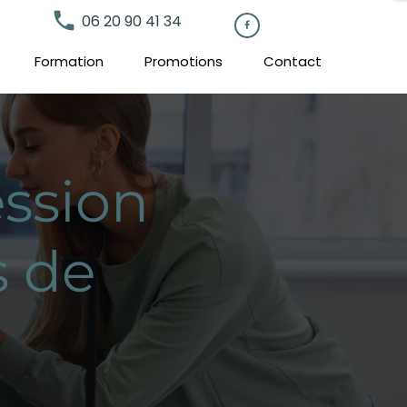
local_phone
06 20 90 41 34

Formation
Promotions
Contact
ssion
s de