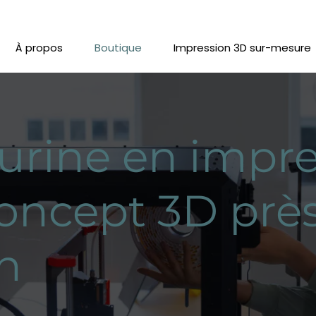
À propos
Boutique
Impression 3D sur-mesure
urine en impre
oncept 3D prè
n