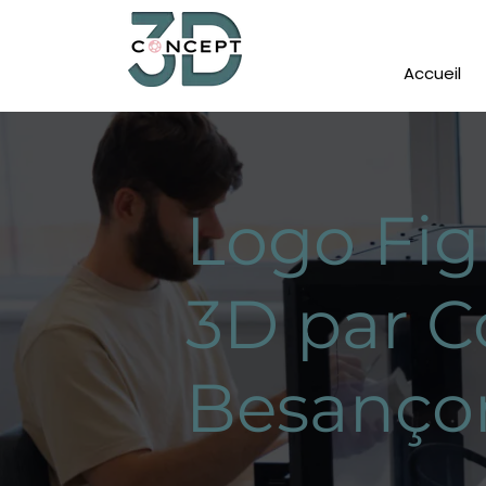
Accueil
Logo Fig
3D par C
Besanço