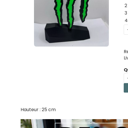
2
3
4
R
L
Q
Hauteur : 25 cm