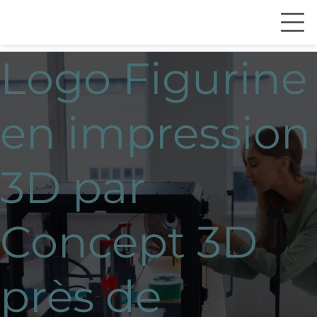
Logo Figurine
en impression
3D par
Concept 3D
près de